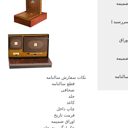
میمه
ررسید |
وراق
میمه
النامه
نکات سفارش سالنامه
قطع سالنامه
صحافی
جلد
کاغذ
چاپ داخل
فرمت تاریخ
اوراق ضمیمه
حک لوگو روی جلد