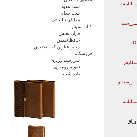
النامه |
ست هدیه
ست یلدایی
هدایای تبلیغاتی
ررسید
کتاب نفیس
قرآن نفیس
حافظ نفیس
کات
سایر عناوین کتاب نفیس
فروشگاه
سررسید وزیری
فارش
تقویم رومیزی
یادداشت
ررسید و
النامه
وراق