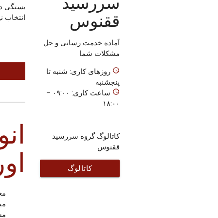
سررسید
بستگی دا
ققنوس
انتخاب نی
آماده خدمت رسانی و حل
مشکلات شما
access_time
روزهای کاری: شنبه تا
پنجشنبه
access_time
ساعت کاری: ۰۹:۰۰ –
۱۸:۰۰
انو
کاتالوگ گروه سررسید
ققنوس
اور
کاتالوگ
محصولات
مع
ققنوس
می
مش