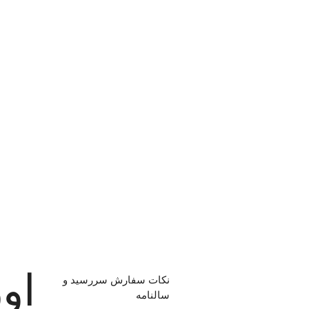
او
نکات سفارش سررسید و
سالنامه