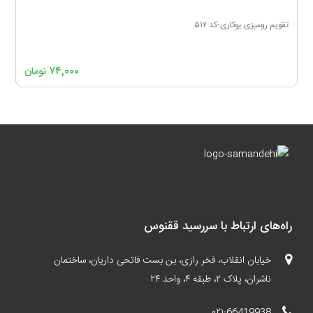
تقویم رومیزی یوکاری-کد ۵۱۲
۷۴,۰۰۰
تومان
راه‌های ارتباط با سررسید ققنوس
خیابان انقلاب، فخر رازی، بن بست فاتحی داریان، ساختمان
ناشران، پلاک ۲، طبقه ۴، واحد ۲۴
۰۲۱-66419938