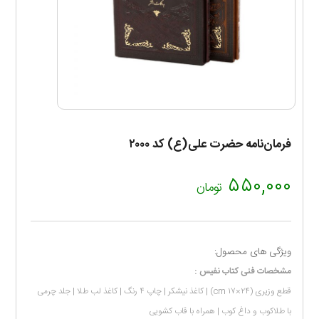
فرمان‌نامه حضرت علی(ع) کد ۲۰۰۰
۵۵۰,۰۰۰
تومان
ویژگی های محصول:
مشخصات فنی کتاب نفیس :
قطع وزیری (۲۴×۱۷ cm) | کاغذ نیشکر | چاپ ۴ رنگ | کاغذ لب طلا | جلد چرمی
با طلاکوب و داغ کوب | همراه با قاب کشویی